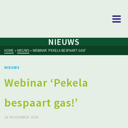
NIEUWS
HOME
»
NIEUWS
»
WEBINAR ‘PEKELA BESPAART GAS!’
NIEUWS
Webinar ‘Pekela
bespaart gas!’
26 NOVEMBER 2020