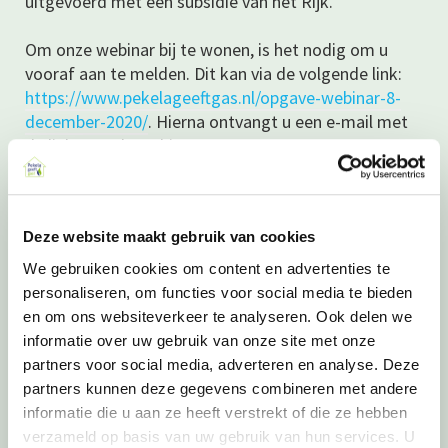
uitgevoerd met een subsidie van het Rijk.
Om onze webinar bij te wonen, is het nodig om u
vooraf aan te melden. Dit kan via de volgende link:
https://www.pekelageeftgas.nl/opgave-webinar-8-
december-2020/
. Hierna ontvangt u een e-mail met
de link naar de webinar.
Wilt u op de hoogte blijven of wilt u meer informatie?
Deze website maakt gebruik van cookies
Kijk dan op
onze website
, stuur een e‑mail naar
info@pekelageeftgas.nl
of bel naar 085 -301 52 62.
We gebruiken cookies om content en advertenties te
personaliseren, om functies voor social media te bieden
en om ons websiteverkeer te analyseren. Ook delen we
informatie over uw gebruik van onze site met onze
TAGS:
100% AARDGASVRIJ
FINANCIELE ONDERSTEUNING PEKELA
partners voor social media, adverteren en analyse. Deze
partners kunnen deze gegevens combineren met andere
GAS BESPAREN
WEBINAR
informatie die u aan ze heeft verstrekt of die ze hebben
verzameld op basis van uw gebruik van hun services. U