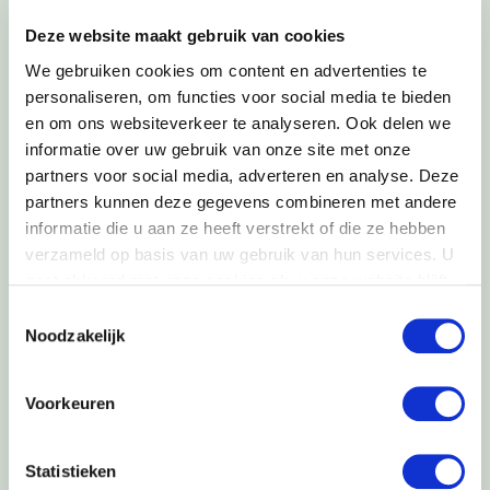
alvast met veel voordeel voor de bewoners.
Deze website maakt gebruik van cookies
We gebruiken cookies om content en advertenties te
personaliseren, om functies voor social media te bieden
‘Pekela geeft gas!’
en om ons websiteverkeer te analyseren. Ook delen we
Het project heeft de naam ‘Pekela geeft gas!’
informatie over uw gebruik van onze site met onze
gekregen, omdat de werkgroep figuurlijk veel gas
partners voor social media, adverteren en analyse. Deze
geeft om de aardgasvrije wijk te realiseren.
partners kunnen deze gegevens combineren met andere
informatie die u aan ze heeft verstrekt of die ze hebben
verzameld op basis van uw gebruik van hun services. U
gaat akkoord met onze cookies als u onze website blijft
gebruiken.
Toestemmingsselectie
Twee delen
Noodzakelijk
Het aardgasvrij worden bestaat uit twee delen. In
Voorkeuren
het eerste deel wordt gas bespaard in de woningen.
Dit wordt gedaan volgens de zogenaamde ‘Quick-
Fit’ methode. In
dit filmpje
meer uitleg hierover. En
Statistieken
in het tweede deel worden de mogelijkheden voor