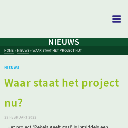
NIEUWS
HOME
»
NIEUWS
»
WAAR STAAT HET PROJECT NU?
NIEUWS
Waar staat het project
nu?
23 FEBRUARI 2022
Het project ‘Pekela geeft gas!’ is inmiddels een