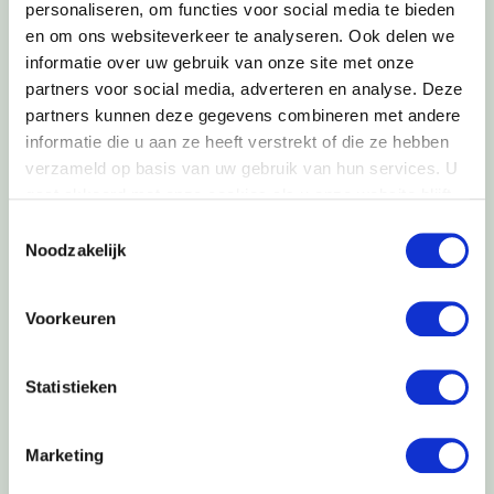
personaliseren, om functies voor social media te bieden
en om ons websiteverkeer te analyseren. Ook delen we
informatie over uw gebruik van onze site met onze
partners voor social media, adverteren en analyse. Deze
GEEF EEN REACTIE
partners kunnen deze gegevens combineren met andere
informatie die u aan ze heeft verstrekt of die ze hebben
verzameld op basis van uw gebruik van hun services. U
Je e-mailadres wordt niet gepubliceerd.
Vereiste velden
gaat akkoord met onze cookies als u onze website blijft
zijn gemarkeerd met
*
gebruiken.
Toestemmingsselectie
Reactie
*
Noodzakelijk
Voorkeuren
Statistieken
Marketing