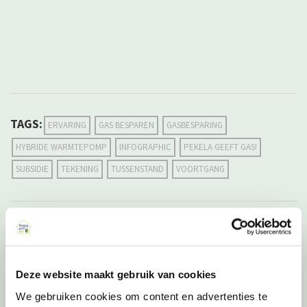
TAGS:
ERVARING
GAS BESPAREN
GASBESPARING
HYBRIDE WARMTEPOMP
INFOGRAPHIC
PEKELA GEEFT GAS!
SUBSIDIE
TEKENING
TUSSENSTAND
VOORTGANG
PREVIOUS POST
‘Pekela geeft gas!’ zoekt nieuwe mogelijkheden
groengasproductie
Deze website maakt gebruik van cookies
NEXT POST
‘Pekela geeft gas!’ komt naar u toe
We gebruiken cookies om content en advertenties te