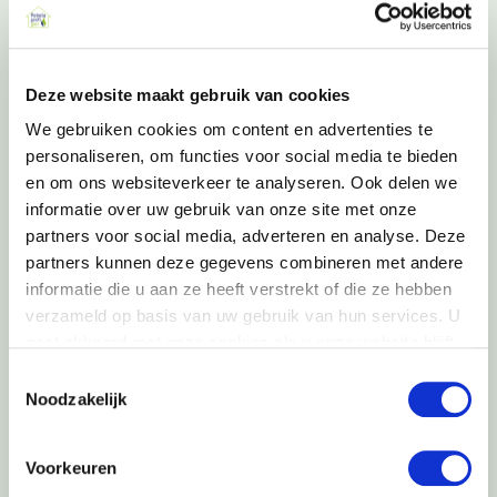
HYBRIDE WARMTEPOMP
INLOOPAVOND
PEKELA
PEKELA GEEFT GAS!
QUICK-FIT METHODE
WARMTEPOMP
Deze website maakt gebruik van cookies
We gebruiken cookies om content en advertenties te
PREVIOUS POST
personaliseren, om functies voor social media te bieden
‘Pekela geeft gas!’ on tour: goede gesprekken
en om ons websiteverkeer te analyseren. Ook delen we
met een kop koffie erbij
informatie over uw gebruik van onze site met onze
NEXT POST
partners voor social media, adverteren en analyse. Deze
Hoeveel ISDE-budget is er nog beschikbaar voor
partners kunnen deze gegevens combineren met andere
2022?
informatie die u aan ze heeft verstrekt of die ze hebben
verzameld op basis van uw gebruik van hun services. U
gaat akkoord met onze cookies als u onze website blijft
gebruiken.
Toestemmingsselectie
Noodzakelijk
GEEF EEN REACTIE
Voorkeuren
Je e-mailadres wordt niet gepubliceerd.
Vereiste velden