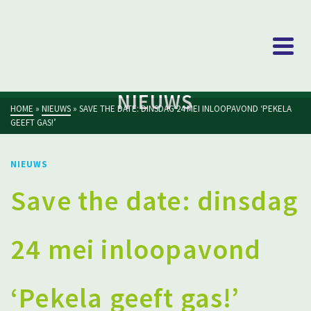
NIEUWS
HOME
»
NIEUWS
»
SAVE THE DATE: DINSDAG 24 MEI INLOOPAVOND ‘PEKELA
GEEFT GAS!’
NIEUWS
Save the date: dinsdag
24 mei inloopavond
‘Pekela geeft gas!’