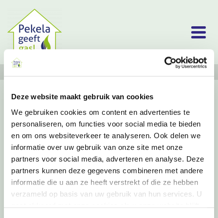
HOME
»
PEKELADUURZAAM
Deze website maakt gebruik van cookies
We gebruiken cookies om content en advertenties te
personaliseren, om functies voor social media te bieden
en om ons websiteverkeer te analyseren. Ook delen we
informatie over uw gebruik van onze site met onze
partners voor social media, adverteren en analyse. Deze
partners kunnen deze gegevens combineren met andere
informatie die u aan ze heeft verstrekt of die ze hebben
verzameld op basis van uw gebruik van hun services. U
gaat akkoord met onze cookies als u onze website blijft
gebruiken.